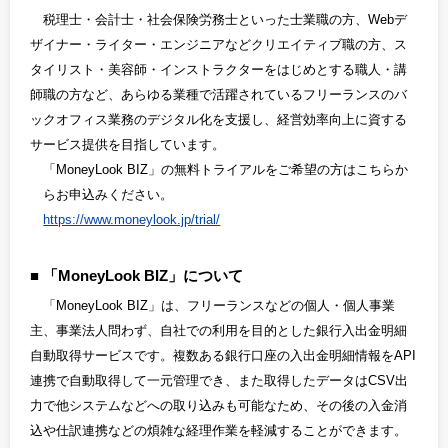
税理士・会計士・社会保険労務士といった士業職の方、Webデ
ザイナー・ライター・エンジニアなどクリエイティブ職の方、ス
タイリスト・美容師・インストラクターをはじめとする職人・講
師職の方など、あらゆる業種で活躍されているフリーランスのバ
ックオフィス業務のデジタル化を支援し、経営効率向上に資する
サービス提供を目指しています。
「MoneyLook BIZ」の無料トライアルをご希望の方はこちらか
らお申込みください。
https://www.moneylook.jp/trial/
「MoneyLook BIZ」について
「MoneyLook BIZ」は、フリーランスなどの個人・個人事業
主、事業法人問わず、自社での利用を目的とした銀行入出金明細
自動取得サービスです。複数ある銀行口座の入出金明細情報をAPI
連携で自動取得して一元管理でき、また取得したデータはCSV出
力で他システムなどへの取り込みも可能なため、その後の入金消
込や仕訳連携などの煩雑な経理作業を軽減することができます。