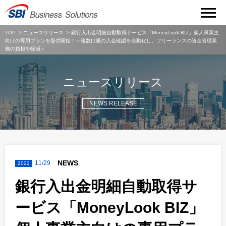
TOP
ニュースリリース
銀行入出金明細自動取得サービス「MoneyLook BIZ」個人事業主
向けの専用プランを提供開始！～複数口座の入金確認を自動化し、フリーランスの資金管理業
務の負担を軽減～
ニュースリリース
NEWS RELEASE
NEWS
11/29
2022
銀行入出金明細自動取得サ
ービス「MoneyLook BIZ」