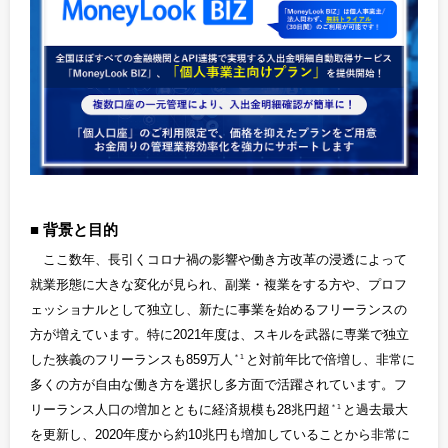
背景と目的
ここ数年、長引くコロナ禍の影響や働き方改革の浸透によって
就業形態に大きな変化が見られ、副業・複業をする方や、プロフ
ェッショナルとして独立し、新たに事業を始めるフリーランスの
方が増えています。特に2021年度は、スキルを武器に専業で独立
した狭義のフリーランスも859万人
と対前年比で倍増し、非常に
＊1
多くの方が自由な働き方を選択し多方面で活躍されています。フ
リーランス人口の増加とともに経済規模も28兆円超
と過去最大
＊1
を更新し、2020年度から約10兆円も増加していることから非常に