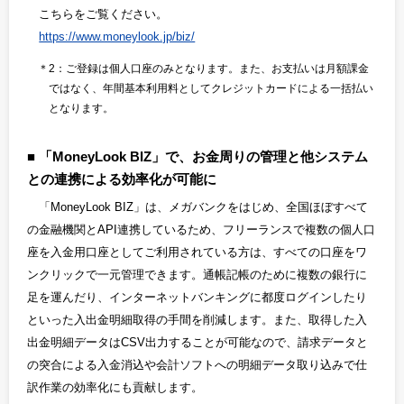
こちらをご覧ください。
https://www.moneylook.jp/biz/
＊2：ご登録は個人口座のみとなります。また、お支払いは月額課金
ではなく、年間基本利用料としてクレジットカードによる一括払い
となります。
「MoneyLook BIZ」で、お金周りの管理と他システム
との連携による効率化が可能に
「MoneyLook BIZ」は、メガバンクをはじめ、全国ほぼすべて
の金融機関とAPI連携しているため、フリーランスで複数の個人口
座を入金用口座としてご利用されている方は、すべての口座をワ
ンクリックで一元管理できます。通帳記帳のために複数の銀行に
足を運んだり、インターネットバンキングに都度ログインしたり
といった入出金明細取得の手間を削減します。また、取得した入
出金明細データはCSV出力することが可能なので、請求データと
の突合による入金消込や会計ソフトへの明細データ取り込みで仕
訳作業の効率化にも貢献します。